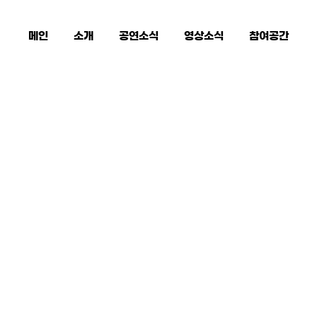
메인
소개
공연소식
영상소식
참여공간