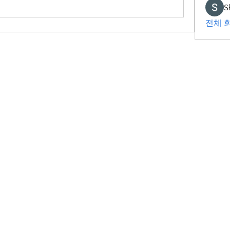
S
전체 회
비영리사단법인 희망나눔
등록번호 134-82-12222
대표자 박경란
주소 대구광역시 수성구 청수로36길 61, 1층(지산동)
Tel 053-761-3399, 053-768-0604