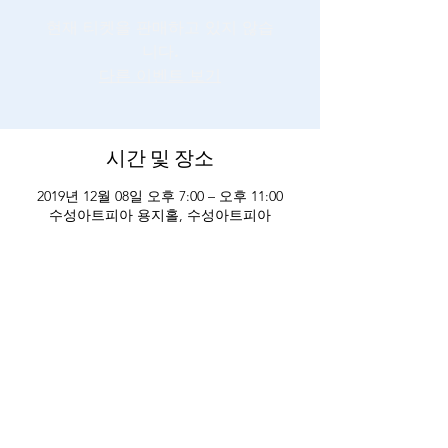
현재 티켓을 판매하고 있지 않습
니다.
다른 이벤트 보기
시간 및 장소
2019년 12월 08일 오후 7:00 – 오후 11:00
수성아트피아 용지홀, 수성아트피아
비영리사단법인 희망나눔
등록번호
134-82-12222
대표자 박경란
주소 대구광역시 수성구 청수로36길 61, 1층(지산동)
Tel
053-761-3399
,
053-768-0604